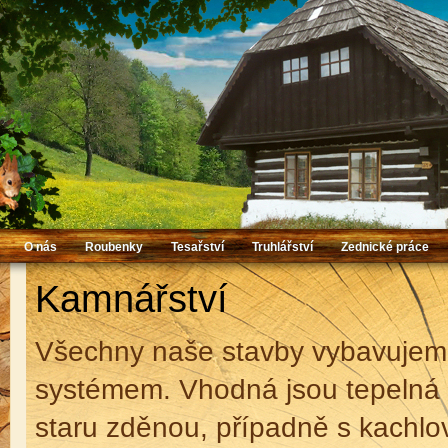
O nás
Roubenky
Tesařství
Truhlářství
Zednické práce
Kamnářství
Všechny naše stavby vybavujeme
systémem. Vhodná jsou tepelná č
staru zděnou, případně s kachlo